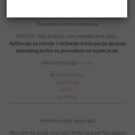
Besplatna Android aplikacija
NOVO!!! - Naš poklon svim posetiocima sajta -
Aplikacija za učenje i vežbanje konjugacija glagola
španskog jezika sa prevodom na srpski jezik.
Više informacija
na linku
Podržite razvoj ovog sajta
Ako vam se sviđa ovaj sajt i želite da podržite njegov