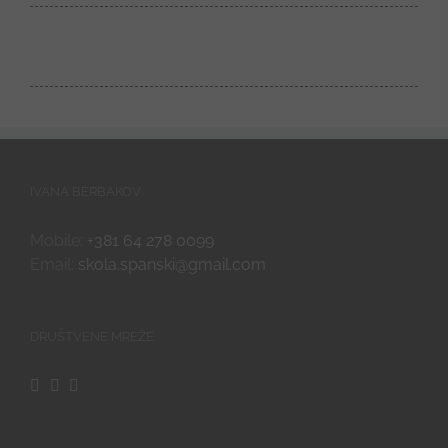
IVANA BERBAKOV
Mobile:
+381 64 278 0099
Email:
skola.spanski@gmail.com
DRUŠTVENE MREŽE