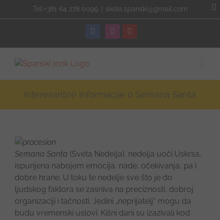
Skip
Tel:+381 64 278 0099
|
skola.spanski@gmail.com
to
content
Facebook
Instagram
YouTube
Interesantne informacije o Semana Santa
Semana Santa
(Sveta Nedelja), nedelja uoči Uskrsa,
ispunjena nabojem emocija, nade, očekivanja, pa i
dobre hrane. U toku te nedelje sve što je do
ljudskog faktora se zasniva na preciznosti, dobroj
organizaciji i tačnosti. Jedini „neprijatelj“ mogu da
budu vremenski uslovi. Kišni dani su izazivali kod