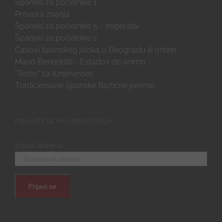
Španski za početnike 1
Provera znanja
Španski za početnike 5 - Imperativ
Španski za početnike 2
Časovi španskog jezika u Beogradu ili online
Mario Benedetti - Estados de ánimo
"Testo" sa tunjevinom
Tradicionalne španske Božićne pesme
PRIJAVITE SE NA OBAVEŠTENJA
Email adresa: