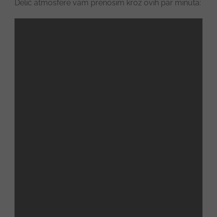
Delić atmosfere vam prenosim kroz ovih par minuta: