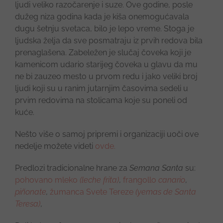
ljudi veliko razočarenje i suze. Ove godine, posle
dužeg niza godina kada je kiša onemogućavala
dugu šetnju svetaca, bilo je lepo vreme. Stoga je
ljudska želja da sve posmatraju iz prvih redova bila
prenaglašena. Zabeležen je slučaj čoveka koji je
kamenicom udario starijeg čoveka u glavu da mu
ne bi zauzeo mesto u prvom redu i jako veliki broj
ljudi koji su u ranim jutarnjim časovima sedeli u
prvim redovima na stolicama koje su poneli od
kuće.
Nešto više o samoj pripremi i organizaciji uoči ove
nedelje možete videti
ovde.
Predlozi tradicionalne hrane za
Semana Santa
su:
pohovano mleko
(leche frita)
,
frangollo
canario
,
piñonate
,
žumanca Svete Tereze
(yemas de Santa
Teresa)
,