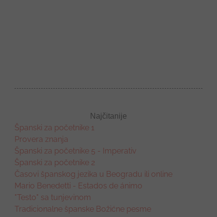
Najčitanije
Španski za početnike 1
Provera znanja
Španski za početnike 5 - Imperativ
Španski za početnike 2
Časovi španskog jezika u Beogradu ili online
Mario Benedetti - Estados de ánimo
"Testo" sa tunjevinom
Tradicionalne španske Božićne pesme