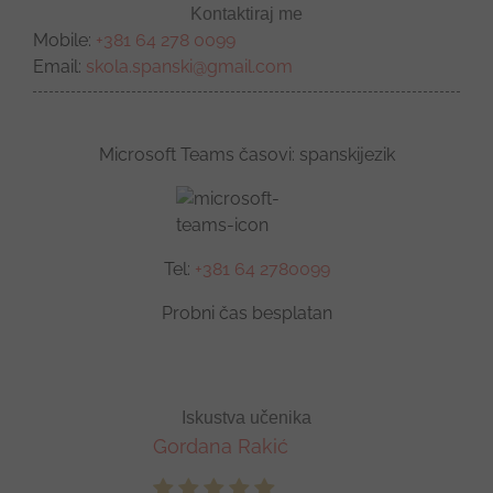
Kontaktiraj me
Mobile:
+381 64 278 0099
Email:
skola.spanski@gmail.com
Microsoft Teams časovi: spanskijezik
Tel:
+381 64 2780099
Probni čas besplatan
Iskustva učenika
Gordana Rakić
Kristijan Tutarkov