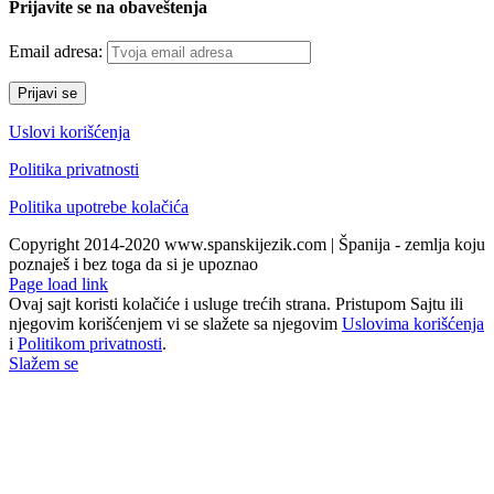
Prijavite se na obaveštenja
Email adresa:
Uslovi korišćenja
Politika privatnosti
Politika upotrebe kolačića
Copyright 2014-2020 www.spanskijezik.com | Španija - zemlja koju
poznaješ i bez toga da si je upoznao
Facebook
Instagram
YouTube
Toggle
Page load link
Sliding
Ovaj sajt koristi kolačiće i usluge trećih strana. Pristupom Sajtu ili
Bar
njegovim korišćenjem vi se slažete sa njegovim
Uslovima korišćenja
Area
i
Politikom privatnosti
.
Slažem se