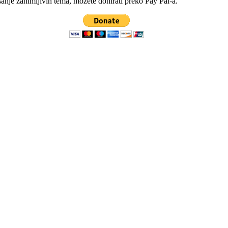
sanje zanimljivih tema, možete donirati preko Pay Pal-a.