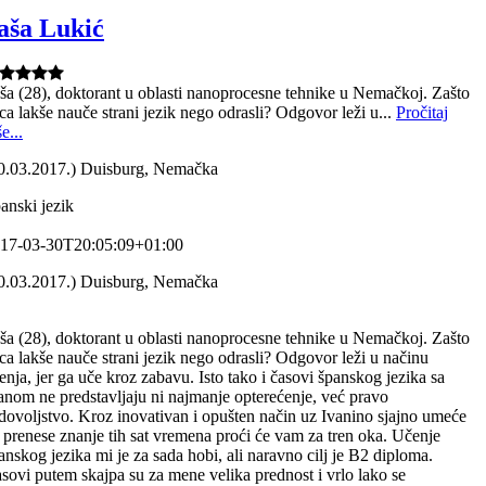
aša Lukić
ša (28), doktorant u oblasti nanoprocesne tehnike u Nemačkoj. Zašto
ca lakše nauče strani jezik nego odrasli? Odgovor leži u...
Pročitaj
e...
0.03.2017.) Duisburg, Nemačka
anski jezik
17-03-30T20:05:09+01:00
0.03.2017.) Duisburg, Nemačka
ša (28), doktorant u oblasti nanoprocesne tehnike u Nemačkoj. Zašto
ca lakše nauče strani jezik nego odrasli? Odgovor leži u načinu
enja, jer ga uče kroz zabavu. Isto tako i časovi španskog jezika sa
anom ne predstavljaju ni najmanje opterećenje, već pravo
dovoljstvo. Kroz inovativan i opušten način uz Ivanino sjajno umeće
 prenese znanje tih sat vremena proći će vam za tren oka. Učenje
anskog jezika mi je za sada hobi, ali naravno cilj je B2 diploma.
sovi putem skajpa su za mene velika prednost i vrlo lako se