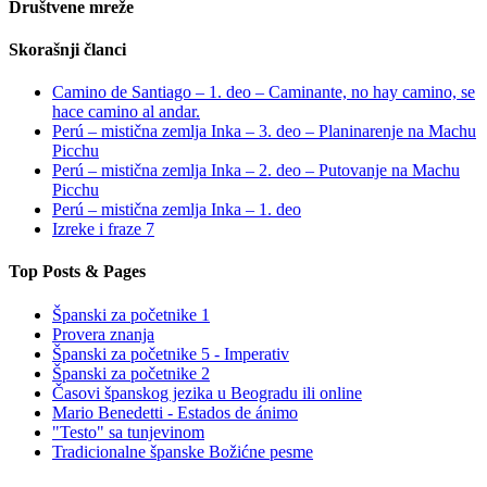
Društvene mreže
Skorašnji članci
Camino de Santiago – 1. deo – Caminante, no hay camino, se
hace camino al andar.
Perú – mistična zemlja Inka – 3. deo – Planinarenje na Machu
Picchu
Perú – mistična zemlja Inka – 2. deo – Putovanje na Machu
Picchu
Perú – mistična zemlja Inka – 1. deo
Izreke i fraze 7
Top Posts & Pages
Španski za početnike 1
Provera znanja
Španski za početnike 5 - Imperativ
Španski za početnike 2
Časovi španskog jezika u Beogradu ili online
Mario Benedetti - Estados de ánimo
"Testo" sa tunjevinom
Tradicionalne španske Božićne pesme