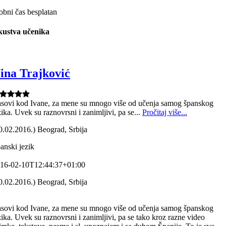
obni čas besplatan
kustva učenika
ina Trajković
sovi kod Ivane, za mene su mnogo više od učenja samog španskog
zika. Uvek su raznovrsni i zanimljivi, pa se...
Pročitaj više...
0.02.2016.) Beograd, Srbija
anski jezik
16-02-10T12:44:37+01:00
0.02.2016.) Beograd, Srbija
sovi kod Ivane, za mene su mnogo više od učenja samog španskog
zika. Uvek su raznovrsni i zanimljivi, pa se tako kroz razne video