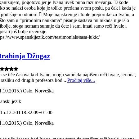
ganizujem, pogotovo jer je Ivana uvek puna razumevanja. Takođe
tko se nalazi osoba koja je toliko predana svom poslu, pa čak i kada je
 godišnjem odmoru  Moje najiskrenije i tople preporuke za Ivanu, a
što sam u “prirodnim naukama” pisanje sastava mi nikada nije išlo
jbolje, stoga nemam sumnje da ćete i sami imati samo reči hvale i
pisati još bolje recenzije.
tps://www.spanskijezik.com/testimonials/sasa-lukic/
trahinja Džogaz
o se tiče časova kod Ivane, mogu samo da napišem reči hvale, jer ona,
 razliku od drugih profesora kod...
Pročitaj više...
1.10.2015.) Oslo, Norveška
anski jezik
15-12-20T18:32:09+01:00
1.10.2015.) Oslo, Norveška