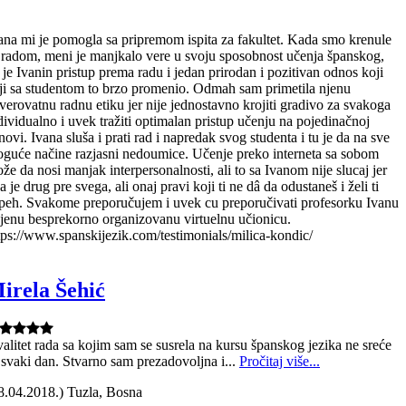
ana mi je pomogla sa pripremom ispita za fakultet. Kada smo krenule
 radom, meni je manjkalo vere u svoju sposobnost učenja španskog,
i je Ivanin pristup prema radu i jedan prirodan i pozitivan odnos koji
ji sa studentom to brzo promenio. Odmah sam primetila njenu
verovatnu radnu etiku jer nije jednostavno krojiti gradivo za svakoga
dividualno i uvek tražiti optimalan pristup učenju na pojedinačnoj
novi. Ivana sluša i prati rad i napredak svog studenta i tu je da na sve
guće načine razjasni nedoumice. Učenje preko interneta sa sobom
že da nosi manjak interpersonalnosti, ali to sa Ivanom nije slucaj jer
a je drug pre svega, ali onaj pravi koji ti ne dâ da odustaneš i želi ti
peh. Svakome preporučujem i uvek cu preporučivati profesorku Ivanu
njenu besprekorno organizovanu virtuelnu učionicu.
tps://www.spanskijezik.com/testimonials/milica-kondic/
irela Šehić
alitet rada sa kojim sam se susrela na kursu španskog jezika ne sreće
 svaki dan. Stvarno sam prezadovoljna i...
Pročitaj više...
8.04.2018.) Tuzla, Bosna