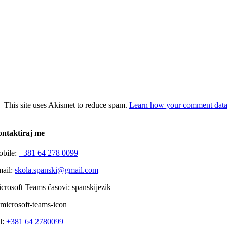
This site uses Akismet to reduce spam.
Learn how your comment data 
ntaktiraj me
bile:
+381 64 278 0099
ail:
skola.spanski@gmail.com
crosoft Teams časovi: spanskijezik
l:
+381 64 2780099