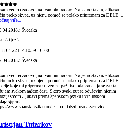
 sam veoma zadovoljna Ivaninim radom. Na jednostavan, efikasan
čin preko skypa, uz njenu pomoć se polako pripremam za DELE....
očitaj više...
9.04.2018.) Švedska
anski jezik
18-04-22T14:10:59+01:00
9.04.2018.) Švedska
 sam veoma zadovoljna Ivaninim radom. Na jednostavan, efikasan
čin preko skypa, uz njenu pomoć se polako pripremam za DELE.
kcije koje mi priprema su veoma pažljivo odabrane i ja se zaista
dujem svakom našem času. Skoro svaki put se oduševim njenim
tuzijazmom , ljubavi prema španskom jeziku i vrhunskom
dagogijom!
tps://www.spanskijezik.com/testimonials/dragana-sesevic/
ristijan Tutarkov