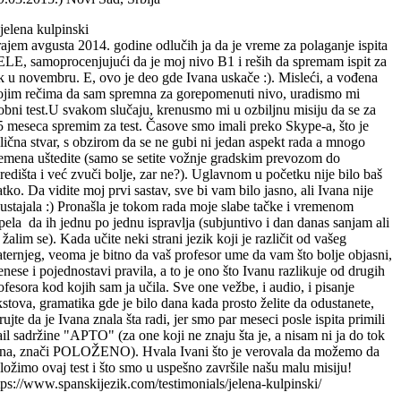
ajem avgusta 2014. godine odlučih ja da je vreme za polaganje ispita
LE, samoprocenjujući da je moj nivo B1 i reših da spremam ispit za
k u novembru. E, ovo je deo gde Ivana uskače :). Misleći, a vođena
jim rečima da sam spremna za gorepomenuti nivo, uradismo mi
obni test.U svakom slučaju, krenusmo mi u ozbiljnu misiju da se za
5 meseca spremim za test. Časove smo imali preko Skype-a, što je
lična stvar, s obzirom da se ne gubi ni jedan aspekt rada a mnogo
emena uštedite (samo se setite vožnje gradskim prevozom do
redišta i već zvuči bolje, zar ne?). Uglavnom u početku nije bilo baš
atko. Da vidite moj prvi sastav, sve bi vam bilo jasno, ali Ivana nije
ustajala :) Pronašla je tokom rada moje slabe tačke i vremenom
pela da ih jednu po jednu ispravlja (subjuntivo i dan danas sanjam ali
 žalim se). Kada učite neki strani jezik koji je različit od vašeg
ternjeg, veoma je bitno da vaš profesor ume da vam što bolje objasni,
enese i pojednostavi pravila, a to je ono što Ivanu razlikuje od drugih
ofesora kod kojih sam ja učila. Sve one vežbe, i audio, i pisanje
kstova, gramatika gde je bilo dana kada prosto želite da odustanete,
rujte da je Ivana znala šta radi, jer smo par meseci posle ispita primili
il sadržine "APTO" (za one koji ne znaju šta je, a nisam ni ja do tok
na, znači POLOŽENO). Hvala Ivani što je verovala da možemo da
ložimo ovaj test i što smo u uspešno završile našu malu misiju!
tps://www.spanskijezik.com/testimonials/jelena-kulpinski/