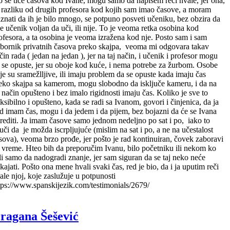
o se tiče časova kod Ivane, mogu samo da napišem reči hvale, jer ona,
 razliku od drugih profesora kod kojih sam imao časove, a moram
iznati da ih je bilo mnogo, se potpuno posveti učeniku, bez obzira da
 je učenik voljan da uči, ili nije. To je veoma retka osobina kod
ofesora, a ta osobina je veoma izražena kod nje. Posto sam i sam
bornik privatnih časova preko skajpa, veoma mi odgovara takav
čin rada ( jedan na jedan ), jer na taj način, i učenik i profesor mogu
 se opuste, jer su oboje kod kuće, i nema potrebe za žurbom. Osobe
je su sramežlljive, ili imaju problem da se opuste kada imaju čas
eko skajpa sa kamerom, mogu slobodno da isključe kameru, i da na
j način opušteno i bez imalo rigidnosti imaju čas. Koliko je sve to
eksibilno i opušteno, kada se radi sa Ivanom, govori i činjenica, da ja
d imam čas, mogu i da jedem i da pijem, bez bojazni da će se Ivana
rediti. Ja imam časove samo jednom nedeljno po sat i po, iako to
uči da je možda iscrpljujuće (mislim na sat i po, a ne na učestalost
sova), veoma brzo prođe, jer pošto je rad kontinuiran, čovek zaboravi
 vreme. Hteo bih da preporučim Ivanu, bilo početniku ili nekom ko
li samo da nadogradi znanje, jer sam siguran da se taj neko neće
kajati. Pošto ona mene hvali svaki čas, red je bio, da i ja uputim reči
ale njoj, koje zaslužuje u potpunosti
tps://www.spanskijezik.com/testimonials/2679/
ragana Šešević