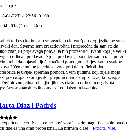
anski jezik
18-04-22T14:22:56+01:00
8.04.2018.) Tuzla, Bosna
alitet rada sa kojim sam se susrela na kursu španskog jezika ne sreće
 svaki dan. Stvarno sam prezadovoljna i presreećna da sam stekla
liko znanje i prije svega pohvalila bih profesoricu Ivanu koja je veliki
vijek i odličan predavač. Njena predavanja su interesantna, na pravi
čin umije da objasni ključne tačke i pomogne pri rješavanju svakog
azova.Učenje online je jednostavno, praktično, fleksibilno i
ofesorica je uvijek spremna pomoći. Svim ljudima koji dijele moju
rast prema španskom jeziku preporučujem da upišu ovaj kurs, isplati
. Definitivno jedna od najboljih dosadašnjih odluka mog života.
tps://www.spanskijezik.com/testimonials/mirela-sehic/
arta Díaz i Padrós
 experiencia con Ivana como prefesora ha sido magnifica, sólo puedo
cir que es una gran profesional. La primera clase...
Pročitaj više...