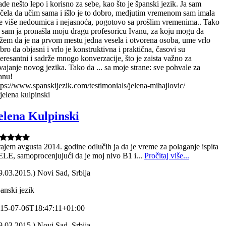
rade nešto lepo i korisno za sebe, kao što je španski jezik. Ja sam
čela da učim sama i išlo je to dobro, medjutim vremenom sam imala
e više nedoumica i nejasnoća, pogotovo sa prošlim vremenima.. Tako
 sam ja pronašla moju dragu profesoricu Ivanu, za koju mogu da
žem da je na prvom mestu jedna vesela i otvorena osoba, ume vrlo
bro da objasni i vrlo je konstruktivna i praktična, časovi su
teresantni i sadrže mnogo konverzacije, što je zaista važno za
vajanje novog jezika. Tako da ... sa moje strane: sve pohvale za
anu!
tps://www.spanskijezik.com/testimonials/jelena-mihajlovic/
elena Kulpinski
ajem avgusta 2014. godine odlučih ja da je vreme za polaganje ispita
LE, samoprocenjujući da je moj nivo B1 i...
Pročitaj više...
9.03.2015.) Novi Sad, Srbija
anski jezik
15-07-06T18:47:11+01:00
9.03.2015.) Novi Sad, Srbija