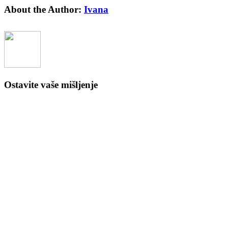
Facebook
X
Reddit
LinkedIn
Tumblr
Pinterest
Vk
Email
About the Author:
Ivana
Ostavite vaše mišljenje