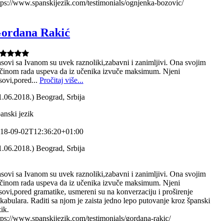
tps://www.spanskijezik.com/testimonials/ognjenka-bozovic/
ordana Rakić
sovi sa Ivanom su uvek raznoliki,zabavni i zanimljivi. Ona svojim
činom rada uspeva da iz učenika izvuče maksimum. Njeni
sovi,pored...
Pročitaj više...
1.06.2018.) Beograd, Srbija
anski jezik
18-09-02T12:36:20+01:00
1.06.2018.) Beograd, Srbija
sovi sa Ivanom su uvek raznoliki,zabavni i zanimljivi. Ona svojim
činom rada uspeva da iz učenika izvuče maksimum. Njeni
sovi,pored gramatike, usmereni su na konverzaciju i proširenje
kabulara. Raditi sa njom je zaista jedno lepo putovanje kroz španski
zik.
tps://www.spanskijezik.com/testimonials/gordana-rakic/