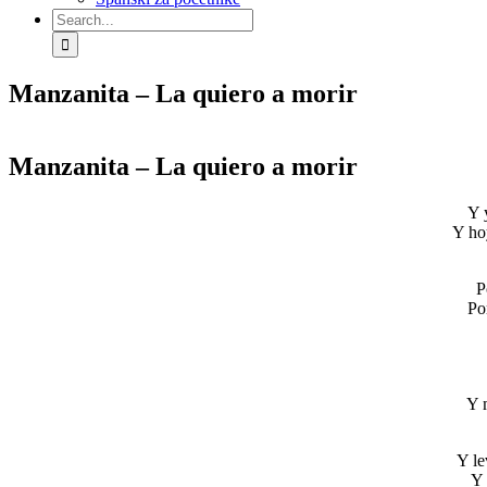
Search
for:
Manzanita – La quiero a morir
Manzanita – La quiero a morir
Y 
Y ho
P
Po
Y m
Y le
Y 