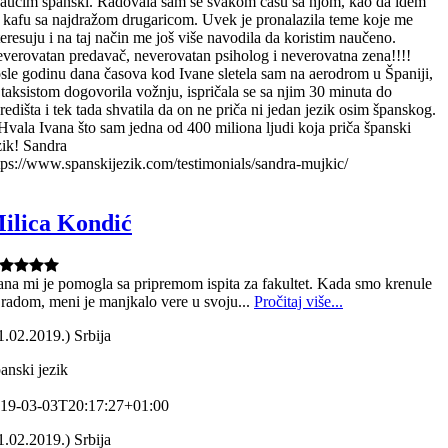
naučim španski. Radovala sam se svakom času sa njom, kao da idem
 kafu sa najdražom drugaricom. Uvek je pronalazila teme koje me
teresuju i na taj način me još više navodila da koristim naučeno.
verovatan predavač, neverovatan psiholog i neverovatna zena!!!!
sle godinu dana časova kod Ivane sletela sam na aerodrom u Španiji,
 taksistom dogovorila vožnju, ispričala se sa njim 30 minuta do
redišta i tek tada shvatila da on ne priča ni jedan jezik osim španskog.
 Hvala Ivana što sam jedna od 400 miliona ljudi koja priča španski
zik! Sandra
tps://www.spanskijezik.com/testimonials/sandra-mujkic/
ilica Kondić
ana mi je pomogla sa pripremom ispita za fakultet. Kada smo krenule
 radom, meni je manjkalo vere u svoju...
Pročitaj više...
1.02.2019.) Srbija
anski jezik
19-03-03T20:17:27+01:00
1.02.2019.) Srbija