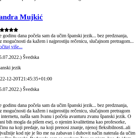
andra Mujkić
e godinu dana počela sam da učim španski jezik... bez predznanja,
z mogućnosti da kažem i najprostiju rečenicu, slučajnom pretragom...
očitaj više...
5.07.2022.) Švedska
anski jezik
22-12-20T21:45:35+01:00
5.07.2022.) Švedska
e godinu dana počela sam da učim španski jezik... bez predznanja,
z mogućnosti da kažem i najprostiju rečenicu, slučajnom pretragom
 internetu, našla sam Ivanu i počela avanturu zvanu španski jezik. O
ani bih mogla da pišem esej, o njenim kvalitetima kao profesorke,
činu na koji predaje, na koji prenosi znanje, njenoj fleksibilnosti..ali
jvažnije kod nje je što me na zabavan i duhovit način naterala da učim