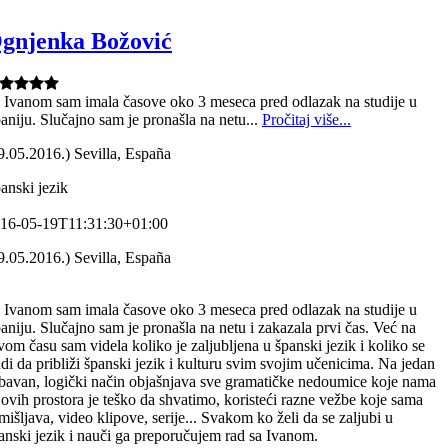
gnjenka Božović
 Ivanom sam imala časove oko 3 meseca pred odlazak na studije u
aniju. Slučajno sam je pronašla na netu...
Pročitaj više...
9.05.2016.) Sevilla, España
anski jezik
16-05-19T11:31:30+01:00
9.05.2016.) Sevilla, España
 Ivanom sam imala časove oko 3 meseca pred odlazak na studije u
aniju. Slučajno sam je pronašla na netu i zakazala prvi čas. Već na
vom času sam videla koliko je zaljubljena u španski jezik i koliko se
udi da približi španski jezik i kulturu svim svojim učenicima. Na jedan
bavan, logički način objašnjava sve gramatičke nedoumice koje nama
 ovih prostora je teško da shvatimo, koristeći razne vežbe koje sama
mišljava, video klipove, serije... Svakom ko želi da se zaljubi u
anski jezik i nauči ga preporučujem rad sa Ivanom.