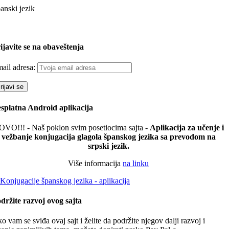
anski jezik
ijavite se na obaveštenja
ail adresa:
splatna Android aplikacija
VO!!! - Naš poklon svim posetiocima sajta -
Aplikacija za učenje i
vežbanje konjugacija glagola španskog jezika sa prevodom na
srpski jezik.
Više informacija
na linku
držite razvoj ovog sajta
o vam se sviđa ovaj sajt i želite da podržite njegov dalji razvoj i