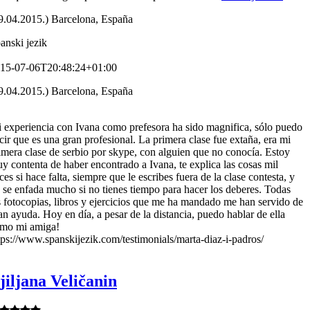
9.04.2015.) Barcelona, España
anski jezik
15-07-06T20:48:24+01:00
9.04.2015.) Barcelona, España
 experiencia con Ivana como prefesora ha sido magnifica, sólo puedo
cir que es una gran profesional. La primera clase fue extaña, era mi
imera clase de serbio por skype, con alguien que no conocía. Estoy
y contenta de haber encontrado a Ivana, te explica las cosas mil
ces si hace falta, siempre que le escribes fuera de la clase contesta, y
 se enfada mucho si no tienes tiempo para hacer los deberes. Todas
s fotocopias, libros y ejercicios que me ha mandado me han servido de
an ayuda. Hoy en día, a pesar de la distancia, puedo hablar de ella
mo mi amiga!
tps://www.spanskijezik.com/testimonials/marta-diaz-i-padros/
jiljana Veličanin