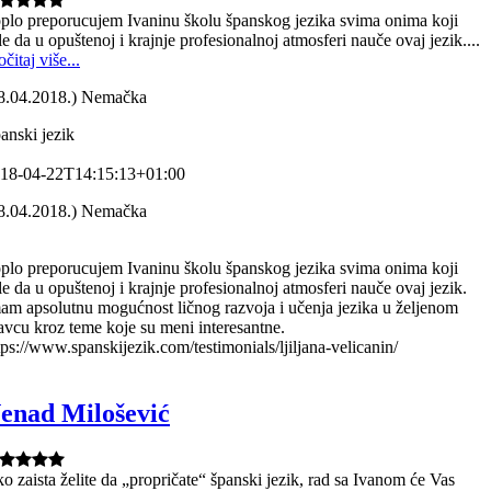
plo preporucujem Ivaninu školu španskog jezika svima onima koji
le da u opuštenoj i krajnje profesionalnoj atmosferi nauče ovaj jezik....
očitaj više...
8.04.2018.) Nemačka
anski jezik
18-04-22T14:15:13+01:00
8.04.2018.) Nemačka
plo preporucujem Ivaninu školu španskog jezika svima onima koji
le da u opuštenoj i krajnje profesionalnoj atmosferi nauče ovaj jezik.
am apsolutnu mogućnost ličnog razvoja i učenja jezika u željenom
avcu kroz teme koje su meni interesantne.
tps://www.spanskijezik.com/testimonials/ljiljana-velicanin/
enad Milošević
o zaista želite da „propričate“ španski jezik, rad sa Ivanom će Vas