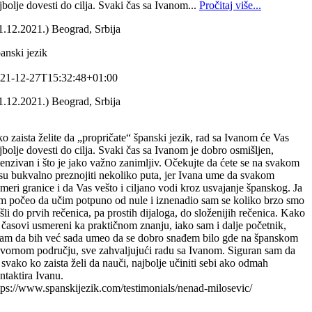
jbolje dovesti do cilja. Svaki čas sa Ivanom...
Pročitaj više...
1.12.2021.) Beograd, Srbija
anski jezik
21-12-27T15:32:48+01:00
1.12.2021.) Beograd, Srbija
o zaista želite da „propričate“ španski jezik, rad sa Ivanom će Vas
jbolje dovesti do cilja. Svaki čas sa Ivanom je dobro osmišljen,
tenzivan i što je jako važno zanimljiv. Očekujte da ćete se na svakom
su bukvalno preznojiti nekoliko puta, jer Ivana ume da svakom
meri granice i da Vas vešto i ciljano vodi kroz usvajanje španskog. Ja
m počeo da učim potpuno od nule i iznenadio sam se koliko brzo smo
šli do prvih rečenica, pa prostih dijaloga, do složenijih rečenica. Kako
 časovi usmereni ka praktičnom znanju, iako sam i dalje početnik,
am da bih već sada umeo da se dobro snađem bilo gde na španskom
vornom području, sve zahvaljujući radu sa Ivanom. Siguran sam da
 svako ko zaista želi da nauči, najbolje učiniti sebi ako odmah
ntaktira Ivanu.
tps://www.spanskijezik.com/testimonials/nenad-milosevic/