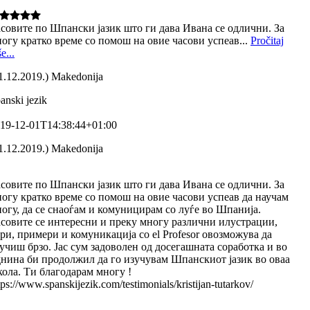
совите по Шпански јазик што ги дава Ивана се одлични. За
огу кратко време со помош на овие часови успеав...
Pročitaj
e...
1.12.2019.) Makedonija
anski jezik
19-12-01T14:38:44+01:00
1.12.2019.) Makedonija
совите по Шпански јазик што ги дава Ивана се одлични. За
огу кратко време со помош на овие часови успеав да научам
огу, да се снаоѓам и комуницирам со луѓе во Шпанија.
совите се интересни и преку многу различни илустрации,
ри, примери и комуникација со el Profesor овозможува да
учиш брзо. Јас сум задоволен од досегашната соработка и во
нина би продолжил да го изучувам Шпанскиот јазик во оваа
ола. Ти благодарам многу !
tps://www.spanskijezik.com/testimonials/kristijan-tutarkov/