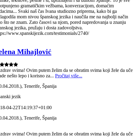
imke, tekstove, pesme i sl, upoznajem i sa duhom Španije. To je sve
otpunjeno gramatičkim vežbama, konverzacijom, domaćim
dacima... Svaki naš čas Ivana studiozno priprema, kako bi ga
ilagodila mom nivou španskog jezika i naučila me na najbolji način
o što ne znam. Zato časovi sa njom, pored napredovanja u znanju
anskog jezika, pružaju i dosta zadovoljstva.
tps://www.spanskijezik.com/testimonials/2740/
elena Mihajlović
zdrav svima! Ovim putem želim da se obratim svima koji žele da uče
rade nešto lepo i korisno za...
Pročitaj više...
0.04.2018.), Tenerife, Španija
anski jezik
18-04-22T14:19:37+01:00
0.04.2018.), Tenerife, Španija
zdrav svima! Ovim putem želim da se obratim svima koji žele da uče