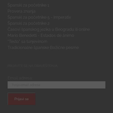
Španski za početnike 1
Provera znanja
Španski za početnike 5 - Imperativ
Španski za početnike 2
Časovi španskog jezika u Beogradu ili online
Mario Benedetti - Estados de ánimo
"Testo" sa tunjevinom
Tradicionalne španske Božićne pesme
PRIJAVITE SE NA OBAVEŠTENJA
Email adresa: