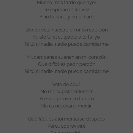
Mucho más tarde que ayer
Te esperaría otra vez
Y no lo haré, y no lo haré
Dónde está nuestro error sin solución
Fuiste tú el culpable o lo fui yo
Ni tú ni nadie, nadie puede cambiarme
Mil campanas suenan en mi corazón
Qué difícil es pedir perdón
Ni tú ni nadie, nadie puede cambiarme
Vete de aquí,
No me supiste entender
Yo sólo pienso en tu bien
No es necesario mentir
Qué fácil es atormentarse después
Pero… sobreviviré