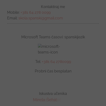
Kontaktiraj me
Mobile:
+381 64 278 0099
Email:
skola.spanski@gmail.com
Microsoft Teams časovi: spanskijezik
Tel:
+381 64 2780099
Probni čas besplatan
Iskustva učenika
Mirela Šehić
Sandra Mujkić