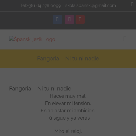
Skip
Tel:+381 64 278 0099
|
skola.spanski@gmail.com
to
content
Facebook
Instagram
YouTube
Fangoria – Ni tú ni nadie
Fangoria – Ni tú ni nadie
Haces muy mal,
En elevar mi tensión,
En aplastar mi ambición,
Tú sigue y ya verás
Miro el reloj,