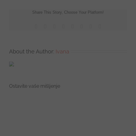
Share This Story, Choose Your Platform!
Facebook
X
Reddit
LinkedIn
Tumblr
Pinterest
Vk
Email
About the Author:
Ivana
Ostavite vaše mišljenje