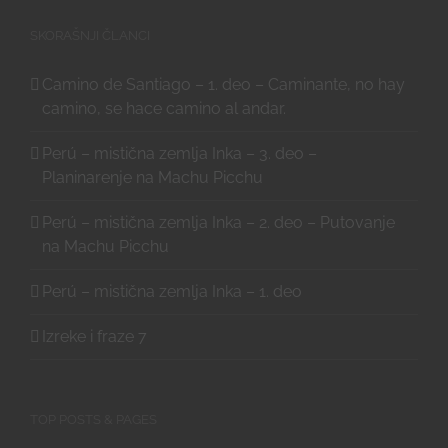
SKORAŠNJI ČLANCI
Camino de Santiago – 1. deo – Caminante, no hay
camino, se hace camino al andar.
Perú – mistična zemlja Inka – 3. deo –
Planinarenje na Machu Picchu
Perú – mistična zemlja Inka – 2. deo – Putovanje
na Machu Picchu
Perú – mistična zemlja Inka – 1. deo
Izreke i fraze 7
TOP POSTS & PAGES