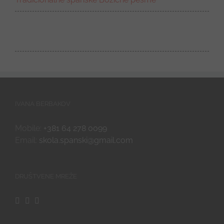
IVANA BERBAKOV
Mobile:
+381 64 278 0099
Email:
skola.spanski@gmail.com
DRUŠTVENE MREŽE