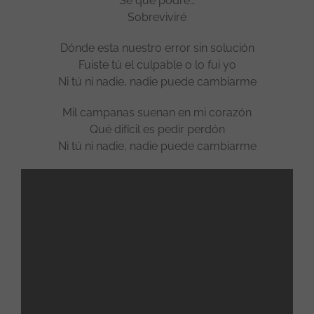
Se que podré…
Sobreviviré
Dónde esta nuestro error sin solución
Fuiste tú el culpable o lo fui yo
Ni tú ni nadie, nadie puede cambiarme
Mil campanas suenan en mi corazón
Qué difícil es pedir perdón
Ni tú ni nadie, nadie puede cambiarme