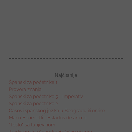
Najčitanije
Španski za početnike 1
Provera znanja
Španski za početnike 5 - Imperativ
Španski za početnike 2
Časovi španskog jezika u Beogradu ili online
Mario Benedetti - Estados de ánimo
"Testo" sa tunjevinom
Tradicionalne španske Božićne pesme