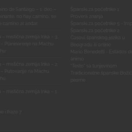
no de Santiago – 1. deo –
Španski za početnike 1
inante, no hay camino, se
Provera znanja
 camino al andar.
Španski za početnike 5 - Imp
Španski za početnike 2
 – mistična zemlja Inka – 3.
Časovi španskog jezika u
 – Planinarenje na Machu
Beogradu ili online
chu
Mario Benedetti - Estados d
ánimo
 – mistična zemlja Inka – 2.
"Testo" sa tunjevinom
 – Putovanje na Machu
Tradicionalne španske Boži
chu
pesme
 – mistična zemlja Inka – 1.
ke i fraze 7