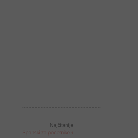
Najčitanije
Španski za početnike 1