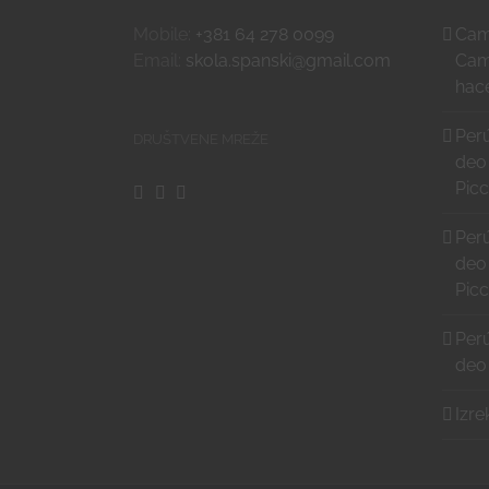
Mobile:
+381 64 278 0099
Cami
Email:
skola.spanski@gmail.com
Cam
hace
Perú
DRUŠTVENE MREŽE
deo
Pic
Perú
deo
Pic
Perú
deo
Izre