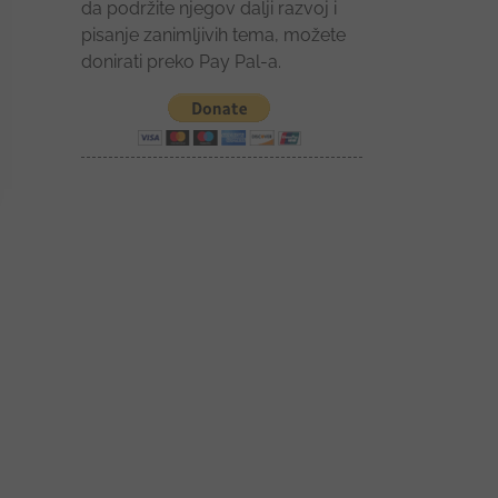
da podržite njegov dalji razvoj i
pisanje zanimljivih tema, možete
donirati preko Pay Pal-a.