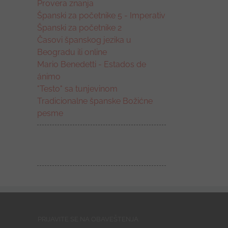
Provera znanja
Španski za početnike 5 - Imperativ
Španski za početnike 2
Časovi španskog jezika u
Beogradu ili online
Mario Benedetti - Estados de
ánimo
"Testo" sa tunjevinom
Tradicionalne španske Božićne
pesme
PRIJAVITE SE NA OBAVEŠTENJA