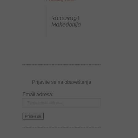
(01.12.2019.)
(01.12.2021.)
Makedonija
Beograd, Srbija
Prijavite se na obaveštenja
Email adresa: