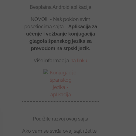
Besplatna Android aplikacija
NOVO!!! - Naš poklon svim
posetiocima sajta -
Aplikacija za
učenje i vežbanje konjugacija
glagola španskog jezika sa
prevodom na srpski jezik.
Više informacija
na linku
Podržite razvoj ovog sajta
Ako vam se sviđa ovaj sajt i želite