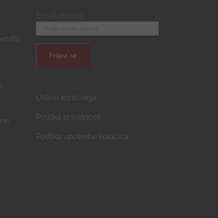
Email adresa:
erativ
e
Uslovi korišćenja
Politika privatnosti
ćne
Politika upotrebe kolačića