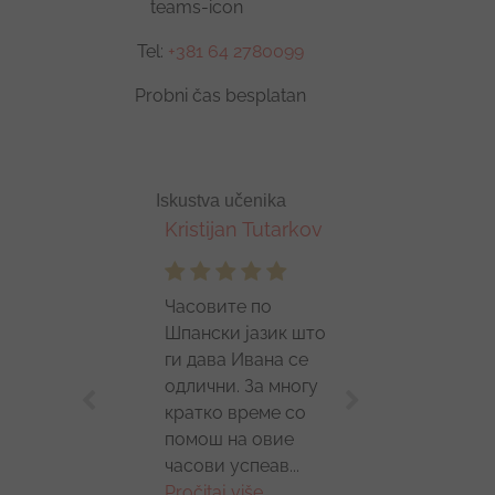
Tel:
+381 64 2780099
Probni čas besplatan
Iskustva učenika
Kristijan Tutarkov
Nenad Milošević
Часовите по
Ako zaista želite da
Шпански јазик што
„propričate“ španski
ги дава Ивана се
jezik, rad sa Ivanom
одлични. За многу
će Vas najbolje
кратко време со
dovesti do cilja.
помош на овие
Svaki čas sa
часови успеав...
Ivanom...
Pročitaj
Pročitaj više...
više...