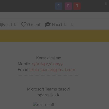
Facebook
Instagram
YouTube
jivosti
O meni
Nauči
Kontaktiraj me
Mobile:
+381 64 278 0099
Email:
skola.spanski@gmail.com
Microsoft Teams časovi:
spanskijezik