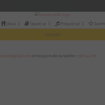
Okusi
Opusti se
Prepusti se
Zaniml
Kontakt
spanski@gmail.com
ili me pozovite na telefon
+381 64 278