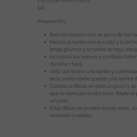
1 trozo de tocino fresco
Sal
Preparación:
Bate los huevos con na pizca de sal 
Mezcla la harina con el caldo y la lech
tenga grumos y la harina se haya integ
Incorpora los huevos y continúa batie
durante 1 hora.
Unta con tocino una sartén y caliéntala
de la sartén (debe quedar una lámina fi
Cuando la filloas se dore un poco y se 
que se dore por el otro lado. Repite el 
un plato.
Estas filloas se pueden tomar solas, r
montada o natillas.