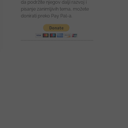
da podržite njegov dalji razvoj i
pisanje zanimljivih tema, možete
donirati preko Pay Pal-a.