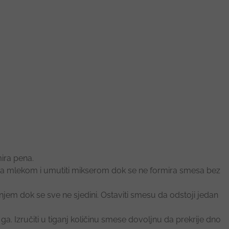
mira pena.
a mlekom i umutiti mikserom dok se ne formira smesa bez
njem dok se sve ne sjedini. Ostaviti smesu da odstoji jedan
 ga. Izručiti u tiganj količinu smese dovoljnu da prekrije dno