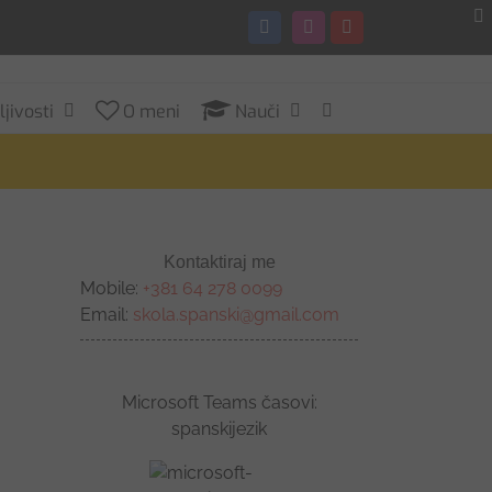
Facebook
Instagram
YouTube
jivosti
O meni
Nauči
Kontaktiraj me
Mobile:
+381 64 278 0099
Email:
skola.spanski@gmail.com
Microsoft Teams časovi:
spanskijezik