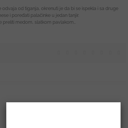
dvaja od tiganja, okrenuti je da bi se ispekla i sa druge
se i poređati palačinke u jedan tanjir.
e preliti medom, slatkom pavlakom…
Facebook
X
Reddit
LinkedIn
Tumblr
Pinterest
Vk
Ema