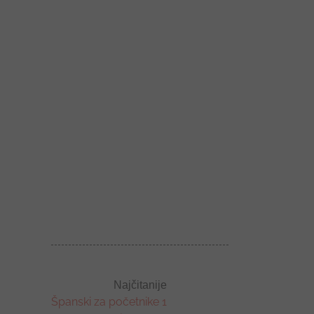
Najčitanije
Španski za početnike 1