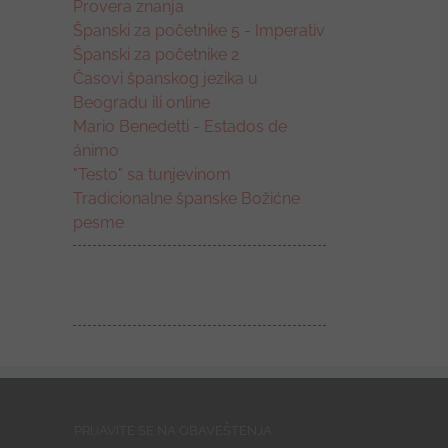
Provera znanja
Španski za početnike 5 - Imperativ
Španski za početnike 2
Časovi španskog jezika u
Beogradu ili online
Mario Benedetti - Estados de
ánimo
"Testo" sa tunjevinom
Tradicionalne španske Božićne
pesme
PRIJAVITE SE NA OBAVEŠTENJA