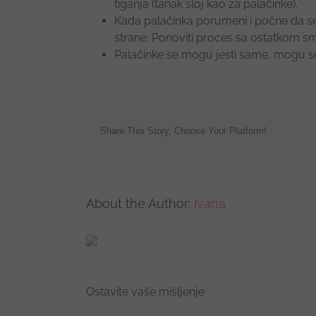
tiganja (tanak sloj kao za palačinke).
Kada palačinka porumeni i počne da se o
strane. Ponoviti proces sa ostatkom sme
Palačinke se mogu jesti same, mogu s
Share This Story, Choose Your Platform!
About the Author:
Ivana
Ostavite vaše mišljenje