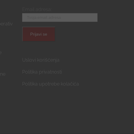
Email adresa:
erativ
e
Uslovi korišćenja
Politika privatnosti
ćne
Politika upotrebe kolačića