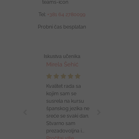
Tel:
+381 64 2780099
Probni čas besplatan
Iskustva učenika
Mirela Šehić
Kvalitet rada sa
kojim sam se
susrela na kursu
španskog jezika ne
sreće se svaki dan.
Stvarno sam
prezadovoljna i...
Pročitaj više...