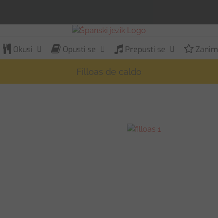
Okusi
Opusti se
Prepusti se
Zaniml
Filloas de caldo