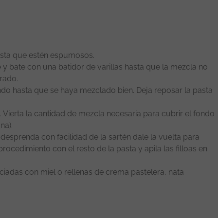
hasta que estén espumosos.
e y bate con una batidor de varillas hasta que la mezcla no
rado.
ndo hasta que se haya mezclado bien. Deja reposar la pasta
. Vierta la cantidad de mezcla necesaria para cubrir el fondo
na).
desprenda con facilidad de la sartén dale la vuelta para
procedimiento con el resto de la pasta y apila las filloas en
ociadas con miel o rellenas de crema pastelera, nata