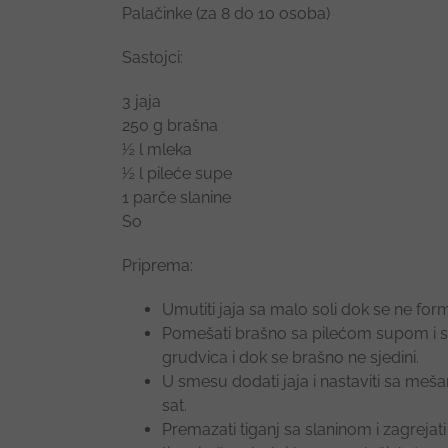
Palačinke (za 8 do 10 osoba)
Sastojci:
3 jaja
250 g brašna
½ l mleka
½ l pileće supe
1 parče slanine
So
Priprema:
Umutiti jaja sa malo soli dok se ne for
Pomešati brašno sa pilećom supom i s
grudvica i dok se brašno ne sjedini.
U smesu dodati jaja i nastaviti sa meša
sat.
Premazati tiganj sa slaninom i zagrejati