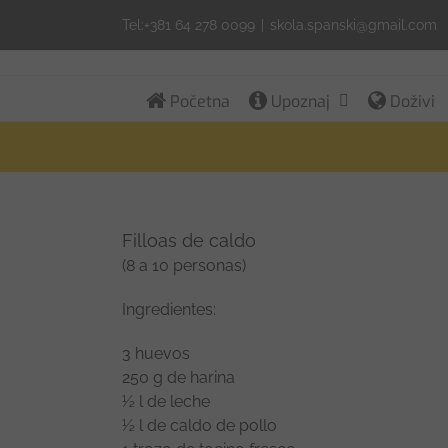
Skip
Tel:+381 64 278 0099
|
skola.spanski@gmail.com
to
content
Početna
Upoznaj
Doživi
Filloas de caldo
(8 a 10 personas)
Ingredientes:
3 huevos
250 g de harina
½ l de leche
½ l de caldo de pollo