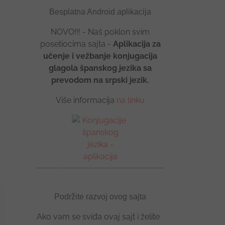
Besplatna Android aplikacija
NOVO!!! - Naš poklon svim
posetiocima sajta -
Aplikacija za
učenje i vežbanje konjugacija
glagola španskog jezika sa
prevodom na srpski jezik.
il
Više informacija
na linku
Podržite razvoj ovog sajta
Ako vam se sviđa ovaj sajt i želite