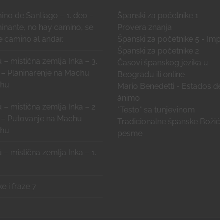
no de Santiago – 1. deo –
Španski za početnike 1
inante, no hay camino, se
Provera znanja
 camino al andar.
Španski za početnike 5 - Imp
Španski za početnike 2
 – mistična zemlja Inka – 3.
Časovi španskog jezika u
 – Planinarenje na Machu
Beogradu ili online
chu
Mario Benedetti - Estados d
ánimo
 – mistična zemlja Inka – 2.
"Testo" sa tunjevinom
 – Putovanje na Machu
Tradicionalne španske Boži
chu
pesme
 – mistična zemlja Inka – 1.
ke i fraze 7