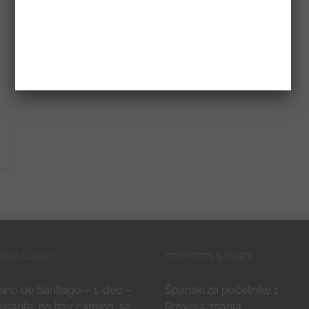
ŠNJI ČLANCI
TOP POSTS & PAGES
no de Santiago – 1. deo –
Španski za početnike 1
inante, no hay camino, se
Provera znanja