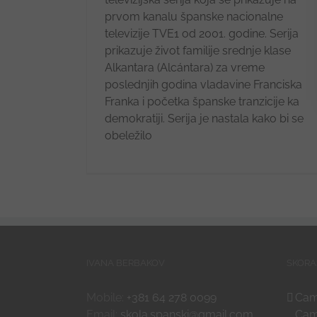
prvom kanalu španske nacionalne
televizije TVE1 od 2001. godine. Serija
prikazuje život familije srednje klase
Alkantara (Alcántara) za vreme
poslednjih godina vladavine Franciska
Franka i početka španske tranzicije ka
demokratiji. Serija je nastala kako bi se
obeležilo
IVANA BERBAKOV
SKORA
Mobile:
+381 64 278 0099
Cami
Email:
skola.spanski@gmail.com
Cam