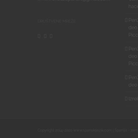
hace
Perú
DRUŠTVENE MREŽE
deo
Pic
Perú
deo
Pic
Perú
deo
Izre
Copyright 2014-2020 www.spanskijezik.com | Španija - zeml