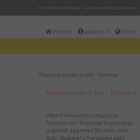
Skip
Tel:+381 64 278 0099
|
skola.spanski@gmail.com
to
content
Početna
Upoznaj
Doživi
 Epizoda 2
Ispričaj mi kako je bilo – Epizoda 2
https://vimeo.com/276497734
Pojmovi, reči i fraze koje se pojavljuju
u epizodi: 3:59 minut Biscúter - mini
auto, dizajniran u Francuskoj 1940.