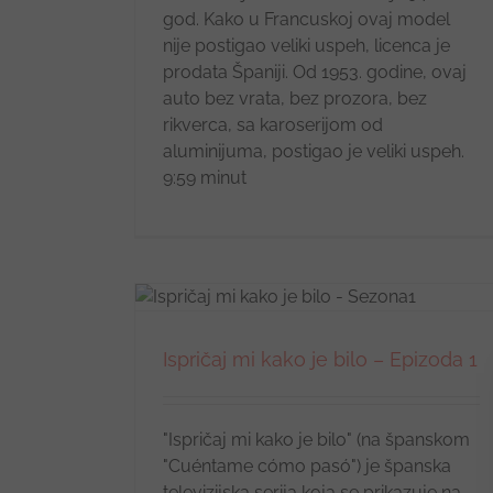
god. Kako u Francuskoj ovaj model
nije postigao veliki uspeh, licenca je
prodata Španiji. Od 1953. godine, ovaj
auto bez vrata, bez prozora, bez
rikverca, sa karoserijom od
aluminijuma, postigao je veliki uspeh.
9:59 minut
 Epizoda 1
Ispričaj mi kako je bilo – Epizoda 1
"Ispričaj mi kako je bilo" (na španskom
"Cuéntame cómo pasó") je španska
televizijska serija koja se prikazuje na