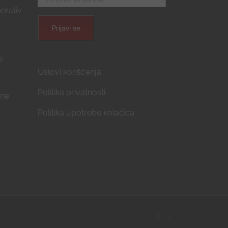
erativ
e
Uslovi korišćenja
Politika privatnosti
ćne
Politika upotrebe kolačića
Facebook
Instagram
YouTube