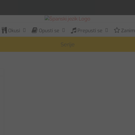
Okusi
Opusti se
Prepusti se
Zaniml
Serije