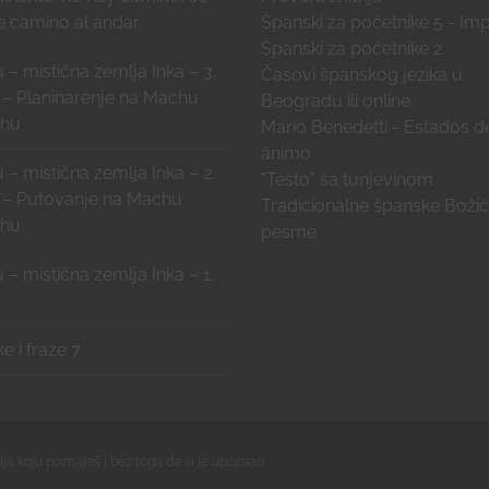
 camino al andar.
Španski za početnike 5 - Imp
Španski za početnike 2
 – mistična zemlja Inka – 3.
Časovi španskog jezika u
 – Planinarenje na Machu
Beogradu ili online
chu
Mario Benedetti - Estados d
ánimo
 – mistična zemlja Inka – 2.
"Testo" sa tunjevinom
 – Putovanje na Machu
Tradicionalne španske Boži
chu
pesme
 – mistična zemlja Inka – 1.
ke i fraze 7
ja koju poznaješ i bez toga da si je upoznao