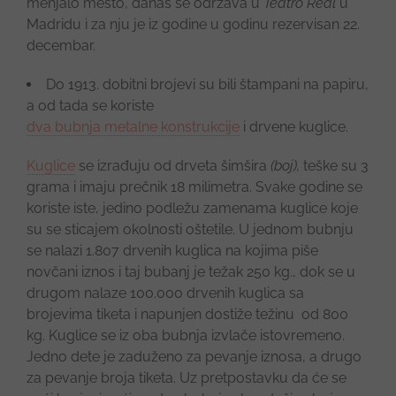
menjalo mesto, danas se održava u
Teatro Real
u
Madridu i za nju je iz godine u godinu rezervisan 22.
decembar.
Do 1913. dobitni brojevi su bili štampani na papiru,
a od tada se koriste
dva bubnja metalne konstrukcije
i drvene kuglice.
Kuglice
se izrađuju od drveta šimšira
(boj),
teške su 3
grama i imaju prečnik 18 milimetra. Svake godine se
koriste iste, jedino podležu zamenama kuglice koje
su se sticajem okolnosti oštetile. U jednom bubnju
se nalazi 1.807 drvenih kuglica na kojima piše
novčani iznos i taj bubanj je težak 250 kg., dok se u
drugom nalaze 100.000 drvenih kuglica sa
brojevima tiketa i napunjen dostiže težinu od 800
kg. Kuglice se iz oba bubnja izvlače istovremeno.
Jedno dete je zaduženo za pevanje iznosa, a drugo
za pevanje broja tiketa. Uz pretpostavku da će se