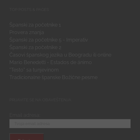
TOP POSTS & PAGES
Španski za početnike 1
Provera znanja
Španski za početnike 5 - Imperativ
Španski za početnike 2
Časovi španskog jezika u Beogradu ili online
Mario Benedetti - Estados de ánimo
"Testo" sa tunjevinom
Tradicionalne španske Božićne pesme
PRIJAVITE SE NA OBAVEŠTENJA
Email adresa: