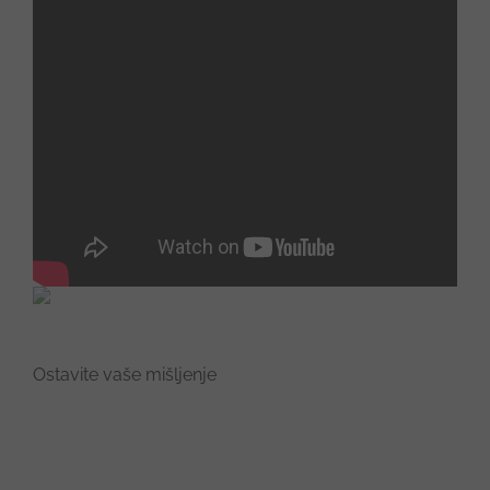
Share This Story, Choose Your Platform!
Facebook
X
Reddit
LinkedIn
Tumblr
Pinterest
Vk
Email
About the Author:
Ivana
Ostavite vaše mišljenje