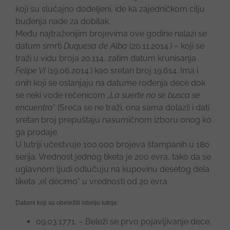
koji su slučajno dodeljeni, ide ka zajedničkom cilju
buđenja nade za dobitak.
Među najtraženijim brojevima ove godine nalazi se
datum smrti
Duquesa de Alba
(20.11.2014.) – koji se
traži u vidu broja 20.114, zatim datum krunisanja
Felipe VI
(19.06.2014.) kao sretan broj 19.614. Ima i
onih koji se oslanjaju na datume rođenja dece dok
se neki vode rečenicom
„La suerte no se busca se
encuentra
“ (Sreća se ne traži, ona sama dolazi) i dati
sretan broj prepuštaju nasumičnom izboru onog ko
ga prodaje.
U lutriji učestvuje 100.000 brojeva štampanih u 180
serija. Vrednost jednog tiketa je 200 evra, tako da se
uglavnom ljudi odlučuju na kupovinu desetog dela
tiketa „el décimo“ u vrednosti od 20 evra.
Datumi koji su obeležili istoriju lutrije:
09.03.1771. – Beleži se prvo pojavljivanje dece,