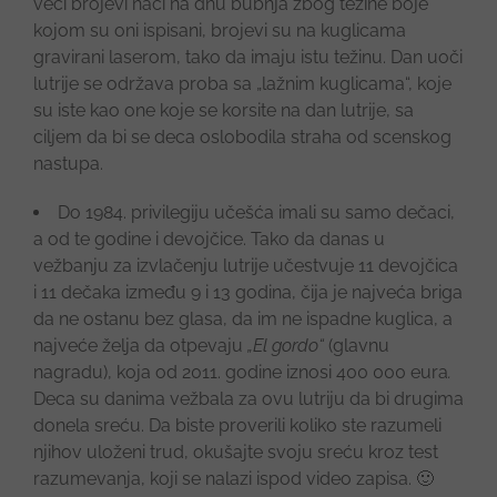
veći brojevi naći na dnu bubnja zbog težine boje
kojom su oni ispisani, brojevi su na kuglicama
gravirani laserom, tako da imaju istu težinu. Dan uoči
lutrije se održava proba sa „lažnim kuglicama“, koje
su iste kao one koje se korsite na dan lutrije, sa
ciljem da bi se deca oslobodila straha od scenskog
nastupa.
Do 1984. privilegiju učešća imali su samo dečaci,
a od te godine i devojčice. Tako da danas u
vežbanju za izvlačenju lutrije učestvuje 11 devojčica
i 11 dečaka između 9 i 13 godina, čija je najveća briga
da ne ostanu bez glasa, da im ne ispadne kuglica, a
najveće želja da otpevaju
„El gordo“
(glavnu
nagradu), koja od 2011. godine iznosi 400 000 eura
.
Deca su danima vežbala za ovu lutriju da bi drugima
donela sreću. Da biste proverili koliko ste razumeli
njihov uloženi trud, okušajte svoju sreću kroz test
razumevanja, koji se nalazi ispod video zapisa. 🙂