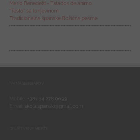
Mario Benedetti - Estados de ánimo
"Testo" sa tunjevinom
Tradicionalne španske Božićne pesme
IVANA BERBAKOV
Mobile:
+381 64 278 0099
Email:
skola.spanski@gmail.com
DRUŠTVENE MREŽE