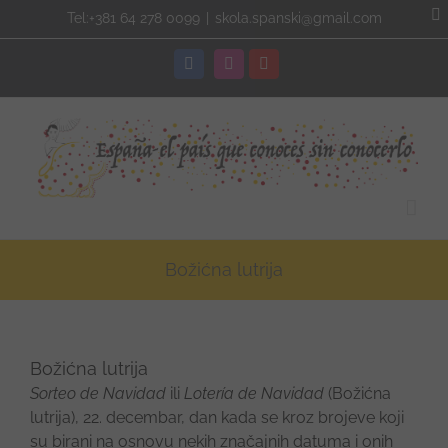
Skip
Tel:+381 64 278 0099
|
skola.spanski@gmail.com
to
content
Facebook
Instagram
YouTube
Božićna lutrija
Božićna lutrija
Sorteo de Navidad
ili
Lotería de Navidad
(Božićna
lutrija), 22. decembar, dan kada se kroz brojeve koji
su birani na osnovu nekih značajnih datuma i onih