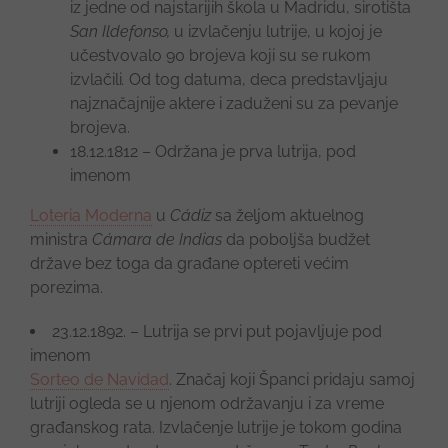
iz jedne od najstarijih škola u Madridu, sirotišta
San Ildefonso,
u izvlačenju lutrije, u kojoj je
učestvovalo 90 brojeva koji su se rukom
izvlačili
.
Od tog datuma, deca predstavljaju
najznačajnije aktere i zaduženi su za pevanje
brojeva.
18.12.1812 – Održana je prva lutrija, pod
imenom
Loteria Moderna
u
Cádiz
sa željom aktuelnog
ministra
Cámara de Indias
da poboljša budžet
države bez toga da građane optereti većim
porezima.
23.12.1892. – Lutrija se prvi put pojavljuje pod
imenom
Sorteo de Navidad
. Značaj koji Španci pridaju samoj
lutriji ogleda se u njenom održavanju i za vreme
građanskog rata. Izvlačenje lutrije je tokom godina