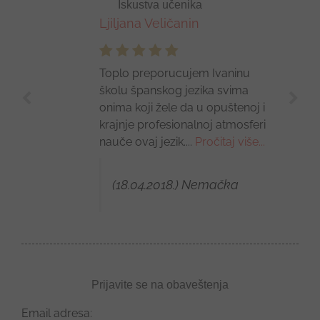
Iskustva učenika
Ljiljana Veličanin
Toplo preporucujem Ivaninu
školu španskog jezika svima
onima koji žele da u opuštenoj i
krajnje profesionalnoj atmosferi
nauče ovaj jezik....
Pročitaj više...
(18.04.2018.) Nemačka
Prijavite se na obaveštenja
Email adresa: