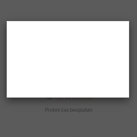
Kontaktiraj me
Mobile:
+381 64 278 0099
Email:
skola.spanski@gmail.com
Microsoft Teams časovi: spanskijezik
Tel:
+381 64 2780099
Probni čas besplatan