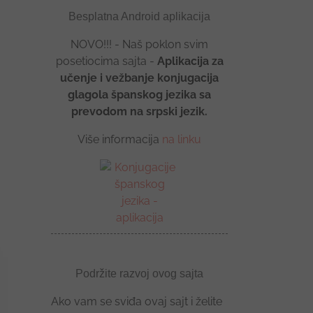
Besplatna Android aplikacija
NOVO!!! - Naš poklon svim
posetiocima sajta -
Aplikacija za
učenje i vežbanje konjugacija
glagola španskog jezika sa
prevodom na srpski jezik.
Više informacija
na linku
Podržite razvoj ovog sajta
Ako vam se sviđa ovaj sajt i želite