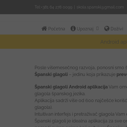
Skip
Tel:+381 64 278 0099
|
skola.spanski@gmail.com
to
content
Početna
Upoznaj
Doživi
Android apl
Posle višemesečnog razvoja, ponosni smo
Španski glagoli
– jedinu koja prikazuje
prev
Španski glagoli Android aplikacija
Vam omog
glagola špansko
g jezika.
Aplikacija sadrži više od 600 najčešće korišć
glagola).
Intuitivan interfejs i pretraživač glagola V
Španski glagoli je idealna aplikacija za sve o