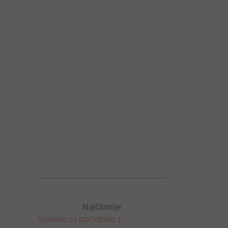
Najčitanije
Španski za početnike 1