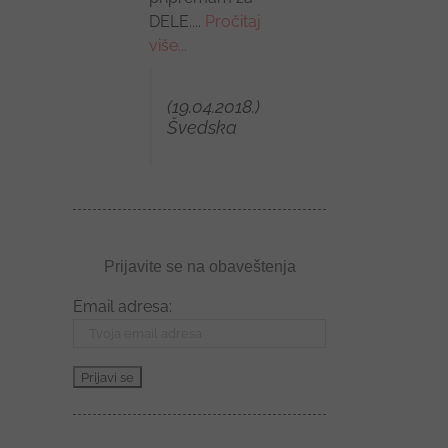
DELE....
Pročitaj
(20.04.2018.),
više...
Tenerife, Španija
(19.04.2018.)
Švedska
Prijavite se na obaveštenja
Email adresa: