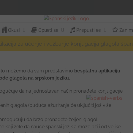
Okusi
Opusti se
Prepusti se
Zaniml
ikacija za učenje i vežbanje konjugacija glagola špa
 što možemo da vam predstavimo
besplatnu aplikaciju
ode glagola na srpskom jeziku.
ućuje da na jednostavan način pronađete konjugacije
enih glagola (buduća ažuriranja će uključiti još više
am omogućuju da brzo pronađete željeni glagol.
ne koji žele da nauče španski jezik a može biti i od velike