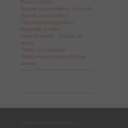
Provera znanja
Španski za početnike 5 - Imperativ
Španski za početnike 2
Časovi španskog jezika u
Beogradu ili online
Mario Benedetti - Estados de
ánimo
"Testo" sa tunjevinom
Tradicionalne španske Božićne
pesme
PRIJAVITE SE NA OBAVEŠTENJA