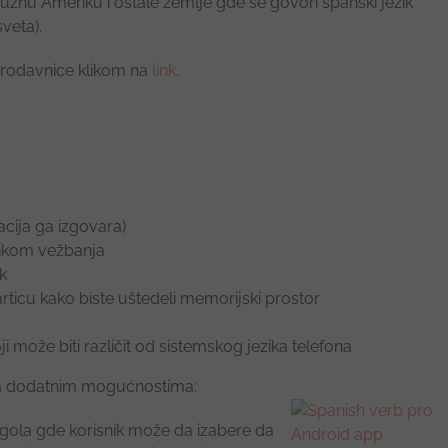
užnu Ameriku i ostale zemlje gde se govori španski jezik
sveta).
rodavnice klikom na
link
.
acija ga izgovara)
tikom vežbanja
ik
rticu kako biste uštedeli memorijski prostor
koji može biti različit od sistemskog jezika telefona
 dodatnim mogućnostima:
gola gde korisnik može da izabere da