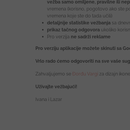
vežba samo omiljene, pravilne ili ne
vremena (korisno, pogotovo ako ste po
vremena koje ste do tada učili)
detaljnije statistike vežbanja
sa dnevn
prikaz tačnog odgovora
ukoliko korisn
Pro verzija
ne sadrži reklame
Pro verziju aplikacije možete skinuti sa G
Vrlo rado ćemo odgovoriti na sve vaše suge
Zahvaljujemo se
Đorđu Vargi
za dizajn ikone
Uživajte vežbajući!
Ivana i Lazar