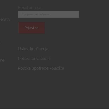
Email adresa:
erativ
e
Uslovi korišćenja
Politika privatnosti
ćne
Politika upotrebe kolačića