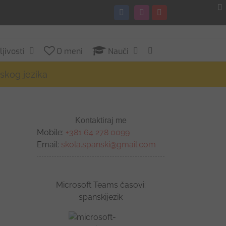
Facebook
Instagram
YouTube
jivosti
O meni
Nauči
nskog jezika
Kontaktiraj me
Mobile:
+381 64 278 0099
Email:
skola.spanski@gmail.com
Microsoft Teams časovi:
spanskijezik