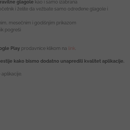
pravilne glagole
kao i samo izabrana
četnik i želite da vežbate samo određene glagole i
im, mesečnim i godišnjim prikazom
ik pogreši
oogle Play
prodavnice klikom na
link
.
stije kako bismo dodatno unapredili kvalitet aplikacije.
 aplikacije.