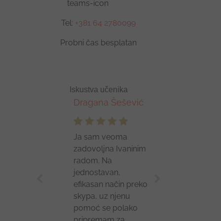
Tel:
+381 64 2780099
Probni čas besplatan
Iskustva učenika
Dragana Šešević
Jelena Mihajlović
Ja sam veoma
Pozdrav svima!
zadovoljna Ivaninim
Ovim putem želim
radom. Na
da se obratim svima
jednostavan,
koji žele da uče i
efikasan način preko
rade nešto lepo i
skypa, uz njenu
korisno za...
Pročitaj
pomoć se polako
više...
pripremam za