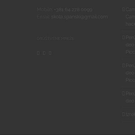
Mobile:
+381 64 278 0099
Cami
Email:
skola.spanski@gmail.com
Cam
hace
Perú
DRUŠTVENE MREŽE
deo
Pic
Perú
deo
Pic
Perú
deo
Izre