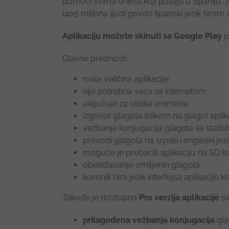
pomoći svima onima koji putuju u Španiju, J
(405 miliona ljudi govori španski jezik širom 
Aplikaciju možete skinuti sa Google Play
p
Glavne prednosti:
mala veličina aplikacije
nije potrebna veza sa internetom
uključuje 22 oblika vremena
izgovor glagola (klikom na glagol aplik
vežbanje konjugacija glagola sa statis
prevodi glagola na srpski i engleski jez
moguće je prebaciti aplikaciju na SD ka
obeležavanje omiljenih glagola
korisnik bira jezik interfejsa aplikacije 
Takođe je dostupna
Pro verzija aplikacije
sa
prilagođena vežbanja konjugacija
gla