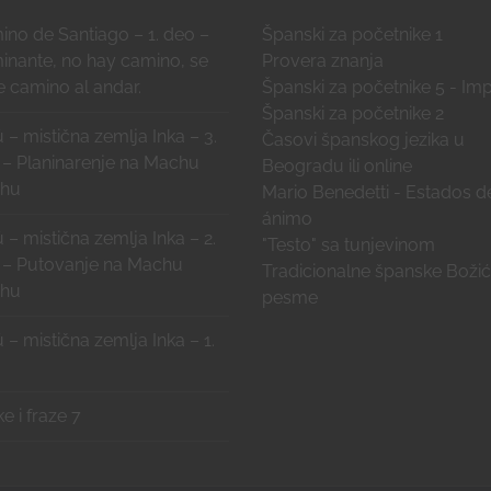
no de Santiago – 1. deo –
Španski za početnike 1
inante, no hay camino, se
Provera znanja
 camino al andar.
Španski za početnike 5 - Imp
Španski za početnike 2
 – mistična zemlja Inka – 3.
Časovi španskog jezika u
 – Planinarenje na Machu
Beogradu ili online
chu
Mario Benedetti - Estados d
ánimo
 – mistična zemlja Inka – 2.
"Testo" sa tunjevinom
 – Putovanje na Machu
Tradicionalne španske Boži
chu
pesme
 – mistična zemlja Inka – 1.
ke i fraze 7