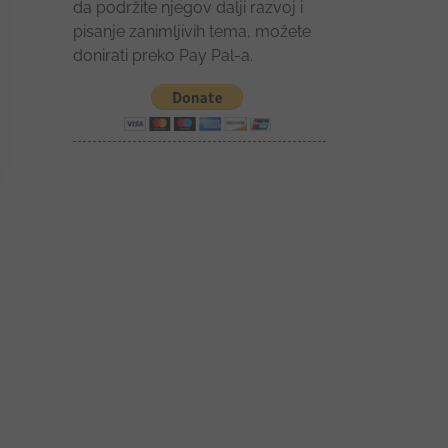
da podržite njegov dalji razvoj i
pisanje zanimljivih tema, možete
donirati preko Pay Pal-a.